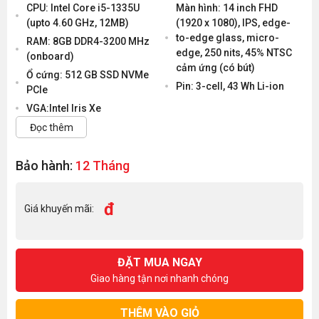
CPU: Intel Core i5-1335U
Màn hình: 14 inch FHD
(upto 4.60 GHz, 12MB)
(1920 x 1080), IPS, edge-
to-edge glass, micro-
RAM: 8GB DDR4-3200 MHz
edge, 250 nits, 45% NTSC
(onboard)
cảm ứng (có bút)
Ổ cứng: 512 GB SSD NVMe
Pin: 3-cell, 43 Wh Li-ion
PCIe
VGA:Intel Iris Xe
Đọc thêm
Bảo hành:
12 Tháng
đ
Giá khuyến mãi:
ĐẶT MUA NGAY
Giao hàng tận nơi nhanh chóng
THÊM VÀO GIỎ