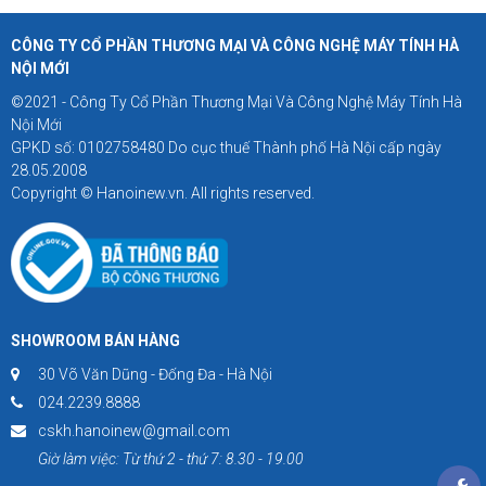
CÔNG TY CỔ PHẦN THƯƠNG MẠI VÀ CÔNG NGHỆ MÁY TÍNH HÀ
NỘI MỚI
©2021 - Công Ty Cổ Phần Thương Mại Và Công Nghệ Máy Tính Hà
Nội Mới
GPKD số: 0102758480 Do cục thuế Thành phố Hà Nội cấp ngày
28.05.2008
Copyright © Hanoinew.vn. All rights reserved.
SHOWROOM BÁN HÀNG
30 Võ Văn Dũng - Đống Đa - Hà Nội
024.2239.8888
cskh.hanoinew@gmail.com
Giờ làm việc: Từ thứ 2 - thứ 7: 8.30 - 19.00