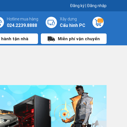
Đăng ký
|
Đăng nhập
Hotline mua hàng
Xây dựng
...
024.2239.8888
Cấu hình PC
 hành tận nhà
Miễn phí vận chuyển