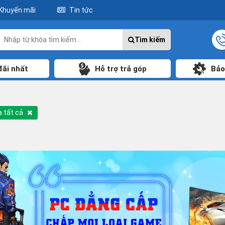
Khuyến mãi
Tin tức
Tìm kiếm
đãi nhất
Hỗ trợ trả góp
Bảo
 tất cả