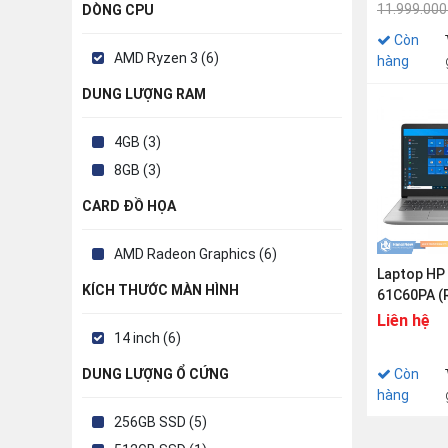
8GB | 256G
11.999.000
DÒNG CPU
Radeon | 1
Còn
Win 11)
AMD Ryzen 3 (6)
hàng
DUNG LƯỢNG RAM
4GB (3)
8GB (3)
CARD ĐỒ HỌA
AMD Radeon Graphics (6)
Laptop HP
KÍCH THƯỚC MÀN HÌNH
61C60PA (
3250U | 4G
Liên hệ
AMD Radeon
14 inch (6)
HD | Win1
DUNG LƯỢNG Ổ CỨNG
Còn
hàng
256GB SSD (5)