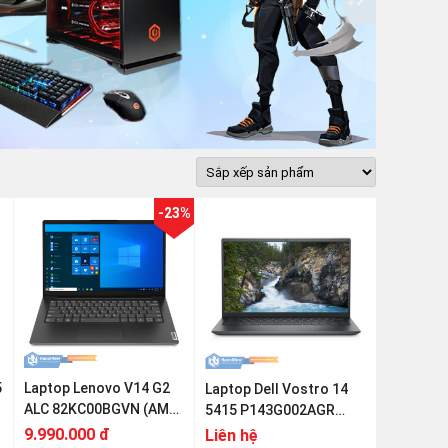
-23%
5
Laptop Lenovo V14 G2
Laptop Dell Vostro 14
ALC 82KC00BGVN (AMD
5415 P143G002AGR
Ryzen 3-5300U | 8GB |
(Ryzen 3-5300U | 8GB |
9.990.000 đ
Liên hệ