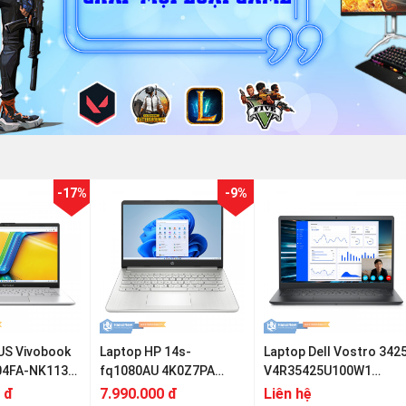
-17%
-9%
US Vivobook
Laptop HP 14s-
Laptop Dell Vostro 342
404FA-NK113W
fq1080AU 4K0Z7PA
V4R35425U100W1
 3 7320U |
(AMD Ryzen 3 5300U |
(Ryzen 3-5425U | 4GB |
 đ
7.990.000 đ
Liên hệ