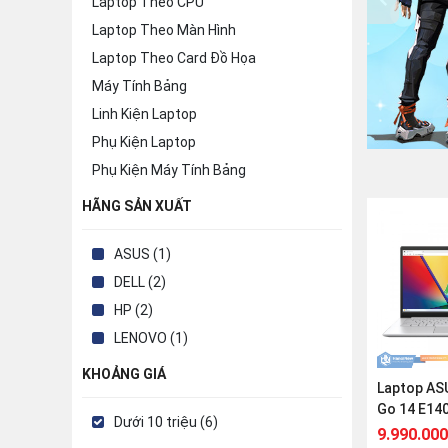
Laptop Theo CPU
Laptop Theo Màn Hình
Laptop Theo Card Đồ Họa
Máy Tính Bảng
Linh Kiện Laptop
Phụ Kiện Laptop
Phụ Kiện Máy Tính Bảng
HÃNG SẢN XUẤT
ASUS (1)
DELL (2)
HP (2)
LENOVO (1)
KHOẢNG GIÁ
Laptop AS
Go 14 E1
Dưới 10 triệu (6)
(AMD Ryzen
9.990.000