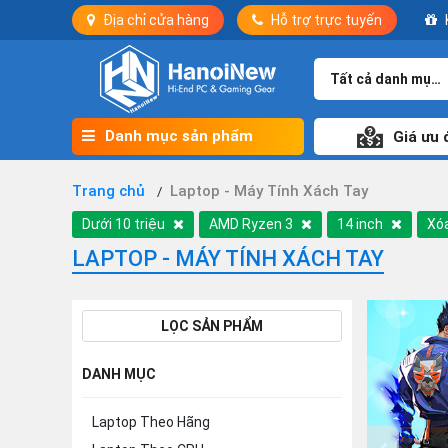
Địa chỉ cửa hàng
Hỗ trợ trực tuyến
Tất cả danh mục
Danh mục sản phẩm
Giá ưu 
Trang chủ
Laptop - Máy Tính Xách Tay
Dưới 10 triệu
AMD Ryzen 3
14 inch
Xóa
LAPTOP - MÁY TÍNH XÁCH TAY
LỌC SẢN PHẨM
DANH MỤC
Laptop Theo Hãng