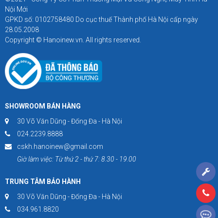
Nội Mới
GPKD số: 0102758480 Do cục thuế Thành phố Hà Nội cấp ngày
28.05.2008
Copyright © Hanoinew.vn. All rights reserved.
SHOWROOM BÁN HÀNG
30 Võ Văn Dũng - Đống Đa - Hà Nội
024.2239.8888
cskh.hanoinew@gmail.com
Giờ làm việc: Từ thứ 2 - thứ 7: 8.30 - 19.00
TRUNG TÂM BẢO HÀNH
30 Võ Văn Dũng - Đống Đa - Hà Nội
034.961.8820