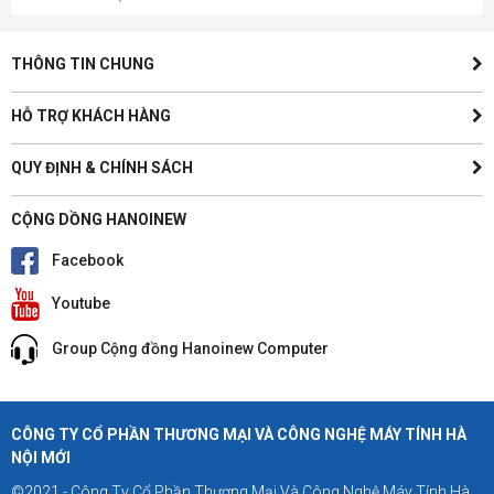
THÔNG TIN CHUNG
HỖ TRỢ KHÁCH HÀNG
QUY ĐỊNH & CHÍNH SÁCH
CỘNG DỒNG HANOINEW
Facebook
Youtube
Group Cộng đồng Hanoinew Computer
CÔNG TY CỔ PHẦN THƯƠNG MẠI VÀ CÔNG NGHỆ MÁY TÍNH HÀ
NỘI MỚI
©2021 - Công Ty Cổ Phần Thương Mại Và Công Nghệ Máy Tính Hà