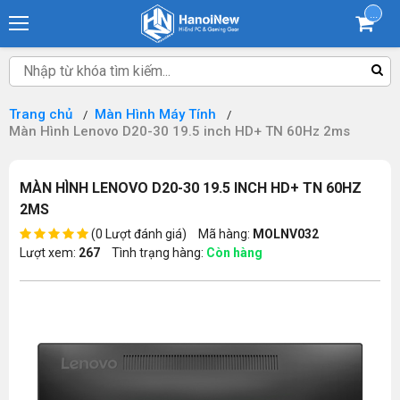
...
Trang chủ
Màn Hình Máy Tính
Màn Hình Lenovo D20-30 19.5 inch HD+ TN 60Hz 2ms
MÀN HÌNH LENOVO D20-30 19.5 INCH HD+ TN 60HZ
2MS
(0 Lượt đánh giá)
Mã hàng:
MOLNV032
Lượt xem:
267
Tình trạng hàng:
Còn hàng