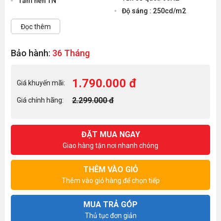
Tấm nền TN
Độ sáng : 250cd/m2
Đọc thêm
Bảo hành:
36 Tháng
1.790.000 đ
Giá khuyến mãi:
2.299.000 đ
Giá chính hãng:
ĐẶT MUA NGAY
Giao hàng tận nơi nhanh chóng
THÊM VÀO GIỎ
Thêm vào giỏ hàng để chọn tiếp
MUA TRẢ GÓP
Thủ tục đơn giản