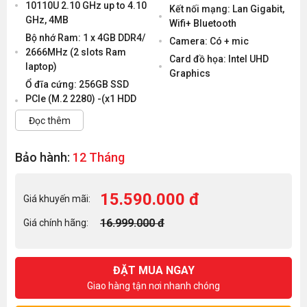
10110U 2.10 GHz up to 4.10
Kết nối mạng: Lan Gigabit,
GHz, 4MB
Wifi+ Bluetooth
Bộ nhớ Ram: 1 x 4GB DDR4/
Camera: Có + mic
2666MHz (2 slots Ram
Card đồ họa: Intel UHD
laptop)
Graphics
Ổ đĩa cứng: 256GB SSD
PCIe (M.2 2280) -(x1 HDD
Đọc thêm
Bảo hành:
12 Tháng
15.590.000 đ
Giá khuyến mãi:
16.999.000 đ
Giá chính hãng:
ĐẶT MUA NGAY
Giao hàng tận nơi nhanh chóng