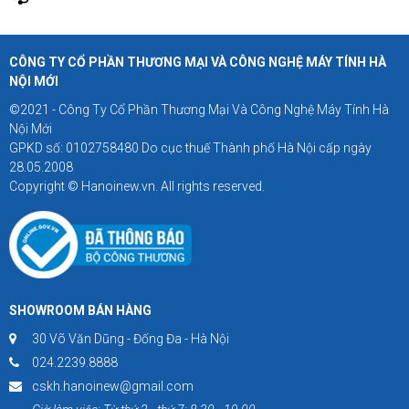
CÔNG TY CỔ PHẦN THƯƠNG MẠI VÀ CÔNG NGHỆ MÁY TÍNH HÀ
NỘI MỚI
©2021 - Công Ty Cổ Phần Thương Mại Và Công Nghệ Máy Tính Hà
Nội Mới
GPKD số: 0102758480 Do cục thuế Thành phố Hà Nội cấp ngày
28.05.2008
Copyright © Hanoinew.vn. All rights reserved.
SHOWROOM BÁN HÀNG
30 Võ Văn Dũng - Đống Đa - Hà Nội
024.2239.8888
cskh.hanoinew@gmail.com