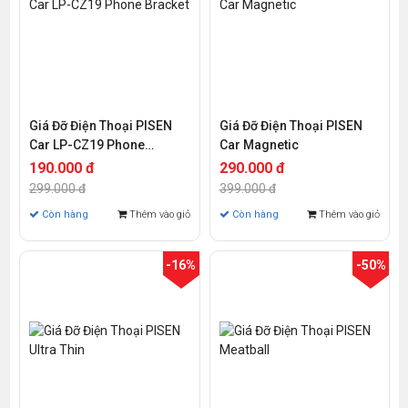
Giá Đỡ Điện Thoại PISEN
Giá Đỡ Điện Thoại PISEN
Car LP-CZ19 Phone
Car Magnetic
Bracket
190.000 đ
290.000 đ
299.000 đ
399.000 đ
Còn hàng
Thêm vào giỏ
Còn hàng
Thêm vào giỏ
-16%
-50%