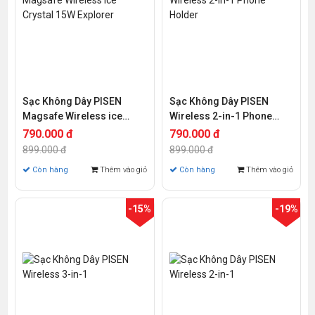
Sạc Không Dây PISEN
Sạc Không Dây PISEN
Magsafe Wireless ice
Wireless 2-in-1 Phone
Crystal 15W Explorer
Holder
790.000 đ
790.000 đ
899.000 đ
899.000 đ
Còn hàng
Thêm vào giỏ
Còn hàng
Thêm vào giỏ
-15%
-19%