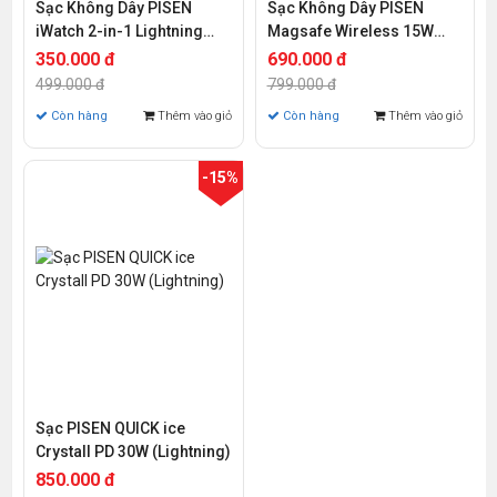
Sạc Không Dây PISEN
Sạc Không Dây PISEN
iWatch 2-in-1 Lightning
Magsafe Wireless 15W
Charger
Charger
350.000 đ
690.000 đ
499.000 đ
799.000 đ
Còn hàng
Thêm vào giỏ
Còn hàng
Thêm vào giỏ
-15%
Sạc PISEN QUICK ice
Crystall PD 30W (Lightning)
850.000 đ