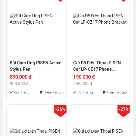
Bút Cảm Ứng PISEN Active
Giá Đỡ Điện Thoại PISEN
Stylus Pen
Car LP-CZ17 Phone
Bracket
890.000 đ
190.000 đ
999.000 đ
299.000 đ
Còn hàng
Thêm vào giỏ
Còn hàng
Thêm vào giỏ
-36%
-27%