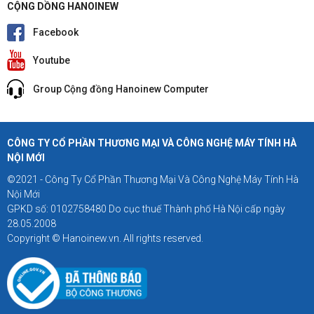
CỘNG DỒNG HANOINEW
Facebook
Youtube
Group Cộng đồng Hanoinew Computer
CÔNG TY CỔ PHẦN THƯƠNG MẠI VÀ CÔNG NGHỆ MÁY TÍNH HÀ
NỘI MỚI
©2021 - Công Ty Cổ Phần Thương Mại Và Công Nghệ Máy Tính Hà
Nội Mới
GPKD số: 0102758480 Do cục thuế Thành phố Hà Nội cấp ngày
28.05.2008
Copyright © Hanoinew.vn. All rights reserved.