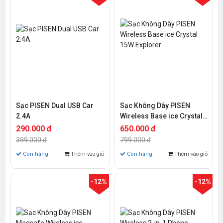
Sạc PISEN Dual USB Car
Sạc Không Dây PISEN
2.4A
Wireless Base ice Crystal
15W Explorer
290.000 đ
650.000 đ
399.000 đ
799.000 đ
Còn hàng
Thêm vào giỏ
Còn hàng
Thêm vào giỏ
-12%
-12%