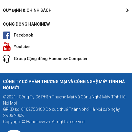
QUY ĐỊNH & CHÍNH SÁCH
CỘNG DỒNG HANOINEW
Facebook
Youtube
Group Cộng đồng Hanoinew Computer
CÔNG TY CỔ PHẦN THƯƠNG MẠI VÀ CÔNG NGHỆ MÁY TÍNH HÀ
NỘI MỚI
©2021 - Công Ty Cổ Phần Thương Mại Và Công Nghệ Máy Tính Hà
Nội Mới
GPKD số: 0102758480 Do cục thuế Thành phố Hà Nội cấp ngày
28.05.2008
Copyright © Hanoinew.vn. All rights reserved.