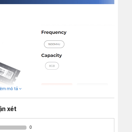
êm mô tả
ận xét
0