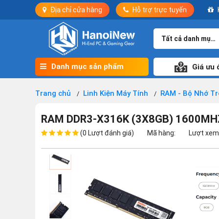
Địa chỉ cửa hàng
Hỗ trợ trực tuyến
Tất cả danh mục
Danh mục sản phẩm
Giá ưu 
Trang chủ
Linh Kiện Máy Tính
RAM - Bộ Nhớ T
RAM DDR3-X316K (3X8GB) 1600MH
(0 Lượt đánh giá)
Mã hàng:
Lượt xem