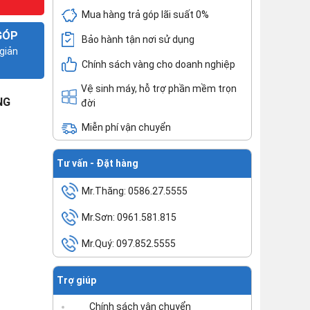
Mua hàng trả góp lãi suất 0%
GÓP
Bảo hành tận nơi sử dụng
giản
Chính sách vàng cho doanh nghiệp
Vệ sinh máy, hỗ trợ phần mềm trọn
NG
đời
Miễn phí vận chuyển
Tư vấn - Đặt hàng
Mr.Thăng: 0586.27.5555
Mr.Sơn: 0961.581.815
Mr.Quý: 097.852.5555
Trợ giúp
Chính sách vận chuyển