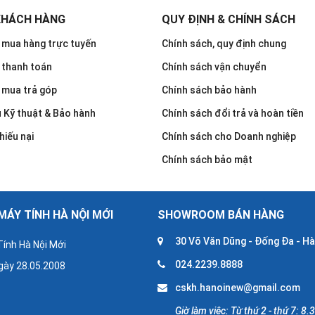
KHÁCH HÀNG
QUY ĐỊNH & CHÍNH SÁCH
mua hàng trực tuyến
Chính sách, quy định chung
 thanh toán
Chính sách vận chuyển
 mua trả góp
Chính sách bảo hành
u Kỹ thuật & Bảo hành
Chính sách đổi trả và hoàn tiền
hiếu nại
Chính sách cho Doanh nghiệp
Chính sách bảo mật
ÁY TÍNH HÀ NỘI MỚI
SHOWROOM BÁN HÀNG
30 Võ Văn Dũng - Đống Đa - Hà
ính Hà Nội Mới
024.2239.8888
gày 28.05.2008
cskh.hanoinew@gmail.com
Giờ làm việc: Từ thứ 2 - thứ 7: 8.