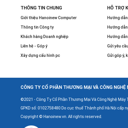
THÔNG TIN CHUNG
HỖ TRỢ 
Giới thiệu Hanoinew Computer
Hướng dẫn 
Thông tin Công ty
Hướng dẫn
Khách hàng Doanh nghiệp
Hướng dẫn
Liên hệ - Góp ý
Gửi yêu cầ
Xây dựng cấu hình pc
Gửi góp ý, k
CÔNG TY CỔ PHẦN THƯƠNG MẠI VÀ CÔNG NGHỆ M
©2021 - Công Ty Cổ Phần Thương Mại Và Công Nghệ Máy T
GPKD số: 0102758480 Do cục thuế Thành phố Hà Nội cấp n
Copyright © Hanoinew.vn. All rights reserved.