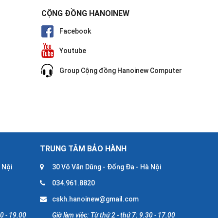
CỘNG ĐỒNG HANOINEW
Facebook
Youtube
Group Cộng đồng Hanoinew Computer
TRUNG TÂM BẢO HÀNH
 Nội
30 Võ Văn Dũng - Đống Đa - Hà Nội
034.961.8820
cskh.hanoinew@gmail.com
30 - 19.00
Giờ làm việc: Từ thứ 2 - thứ 7: 9.30 - 17.00