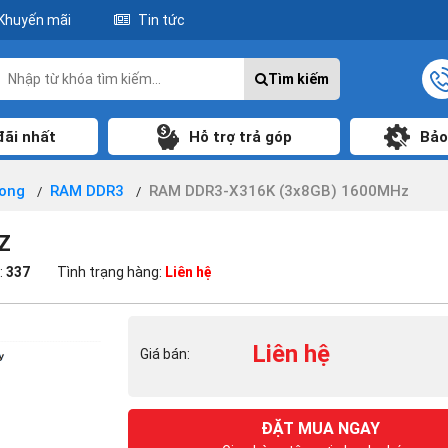
Khuyến mãi
Tin tức
Tìm kiếm
đãi nhất
Hỗ trợ trả góp
Bảo
rong
RAM DDR3
RAM DDR3-X316K (3x8GB) 1600MHz
Z
:
337
Tình trạng hàng:
Liên hệ
Liên hệ
Giá bán:
ĐẶT MUA NGAY