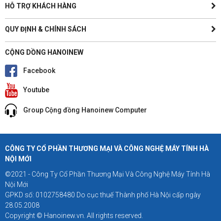
HỖ TRỢ KHÁCH HÀNG
QUY ĐỊNH & CHÍNH SÁCH
CỘNG DỒNG HANOINEW
Facebook
Youtube
Group Cộng đồng Hanoinew Computer
CÔNG TY CỔ PHẦN THƯƠNG MẠI VÀ CÔNG NGHỆ MÁY TÍNH HÀ
NỘI MỚI
©2021 - Công Ty Cổ Phần Thương Mại Và Công Nghệ Máy Tính Hà
Nội Mới
GPKD số: 0102758480 Do cục thuế Thành phố Hà Nội cấp ngày
28.05.2008
Copyright © Hanoinew.vn. All rights reserved.