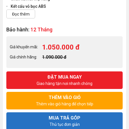
Kết cấu vỏ bọc ABS
Đọc thêm
Bảo hành:
12 Tháng
1.050.000 đ
Giá khuyến mãi:
1.090.000 đ
Giá chính hãng:
ĐẶT MUA NGAY
Giao hàng tận nơi nhanh chóng
THÊM VÀO GIỎ
Thêm vào giỏ hàng để chọn tiếp
MUA TRẢ GÓP
Thủ tục đơn giản