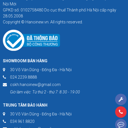
Nội Mới
GPKD số: 0102758480 Do cục thuế Thành phố Hà Nội cấp ngày
28.05.2008
Copyright © Hanoinew.vn. All rights reserved.
SHOWROOM BÁN HÀNG
30 Võ Văn Dũng - Đống Đa - Hà Nội
024.2239.8888
cskh.hanoinew@gmail.com
Giờ làm việc: Từ thứ 2 - thứ 7: 8.30 - 19.00
TRUNG TÂM BẢO HÀNH
30 Võ Văn Dũng - Đống Đa - Hà Nội
034.961.8820