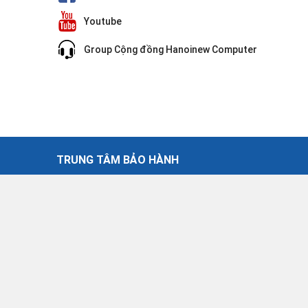
Youtube
Group Cộng đồng Hanoinew Computer
TRUNG TÂM BẢO HÀNH
 Nội
30 Võ Văn Dũng - Đống Đa - Hà Nội
034.961.8820
cskh.hanoinew@gmail.com
30 - 19.00
Giờ làm việc: Từ thứ 2 - thứ 7: 9.30 - 17.00