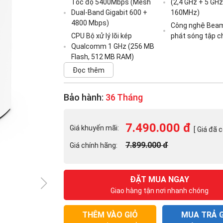
Tốc độ 5400Mbps (Mesh
(2,4 GHz + 5 GHz
Dual-Band Gigabit 600 +
160MHz)
4800 Mbps)
Công nghệ Bea
CPU Bộ xử lý lõi kép
phát sóng tập c
Qualcomm 1 GHz (256 MB
Flash, 512 MB RAM)
Đọc thêm
Bảo hành:
36 Tháng
7.490.000 đ
Giá khuyến mãi:
[ Giá đã 
7.899.000 đ
Giá chính hãng:
ĐẶT MUA NGAY
Giao hàng tận nơi nhanh chóng
THÊM VÀO GIỎ
MUA TRẢ 