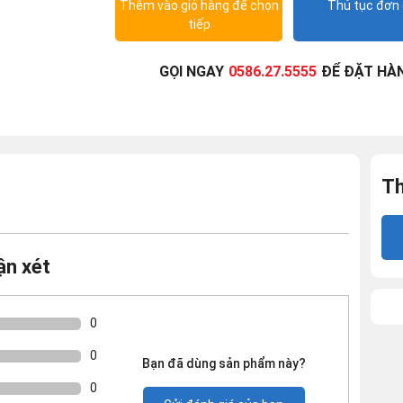
Thêm vào giỏ hàng để chọn
Thủ tục đơn 
tiếp
GỌI NGAY
0586.27.5555
ĐỂ ĐẶT HÀ
Th
ận xét
0
0
Bạn đã dùng sản phẩm này?
0