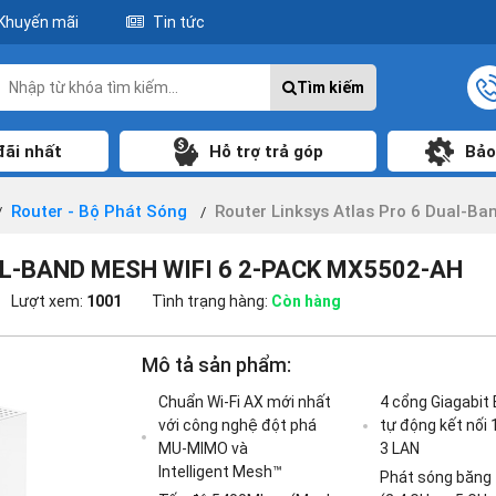
Khuyến mãi
Tin tức
Tìm kiếm
đãi nhất
Hỗ trợ trả góp
Bảo
Router - Bộ Phát Sóng
Router Linksys Atlas Pro 6 Dual-B
L-BAND MESH WIFI 6 2-PACK MX5502-AH
Lượt xem:
1001
Tình trạng hàng:
Còn hàng
Mô tả sản phẩm:
Chuẩn Wi-Fi AX mới nhất
4 cổng Giagabit
với công nghệ đột phá
tự động kết nối
MU-MIMO và
3 LAN
Intelligent Mesh™
Phát sóng băng 