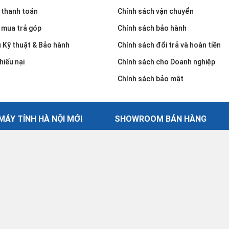
 thanh toán
Chính sách vận chuyển
 mua trả góp
Chính sách bảo hành
u Kỹ thuật & Bảo hành
Chính sách đổi trả và hoàn tiền
hiếu nại
Chính sách cho Doanh nghiệp
Chính sách bảo mật
ÁY TÍNH HÀ NỘI MỚI
SHOWROOM BÁN HÀNG
30 Võ Văn Dũng - Đống Đa - Hà
ính Hà Nội Mới
024.2239.8888
gày 28.05.2008
cskh.hanoinew@gmail.com
Giờ làm việc: Từ thứ 2 - thứ 7: 8.