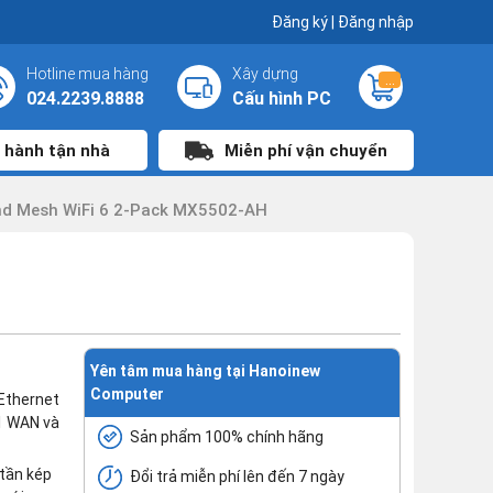
Đăng ký
|
Đăng nhập
Hotline mua hàng
Xây dựng
...
024.2239.8888
Cấu hình PC
 hành tận nhà
Miễn phí vận chuyển
and Mesh WiFi 6 2-Pack MX5502-AH
Yên tâm mua hàng tại Hanoinew
Computer
 Ethernet
 1 WAN và
Sản phẩm 100% chính hãng
tần kép
Đổi trả miễn phí lên đến 7 ngày