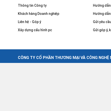
Thông tin Công ty
Hướng dẫn
Khách hàng Doanh nghiệp
Hướng dẫn
Liên hệ - Góp ý
Gửi yêu cầ
Xây dựng cấu hình pc
Gửi góp ý, k
CÔNG TY CỔ PHẦN THƯƠNG MẠI VÀ CÔNG NGHỆ M
©2021 - Công Ty Cổ Phần Thương Mại Và Công Nghệ Máy T
GPKD số: 0102758480 Do cục thuế Thành phố Hà Nội cấp n
Copyright © Hanoinew.vn. All rights reserved.