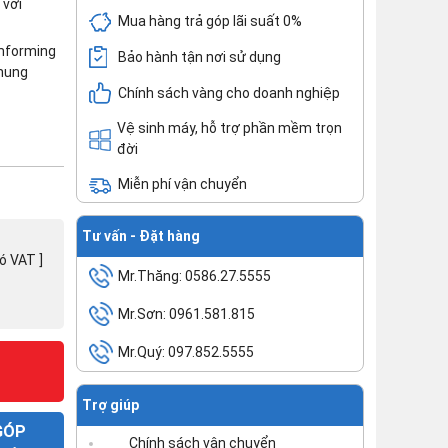
 với
Mua hàng trả góp lãi suất 0%
mforming
Bảo hành tận nơi sử dụng
hung
Chính sách vàng cho doanh nghiệp
Vệ sinh máy, hỗ trợ phần mềm trọn
đời
Miễn phí vận chuyển
Tư vấn - Đặt hàng
có VAT ]
Mr.Thăng: 0586.27.5555
Mr.Sơn: 0961.581.815
Mr.Quý: 097.852.5555
Trợ giúp
GÓP
Chính sách vận chuyển