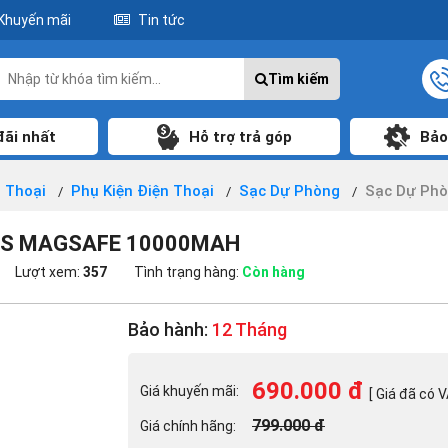
Khuyến mãi
Tin tức
Tìm kiếm
đãi nhất
Hỗ trợ trả góp
Bảo
n Thoại
Phụ Kiện Điện Thoại
Sạc Dự Phòng
Sạc Dự Phò
ESS MAGSAFE 10000MAH
Lượt xem:
357
Tình trạng hàng:
Còn hàng
Bảo hành:
12 Tháng
690.000 đ
Giá khuyến mãi:
[ Giá đã có V
799.000 đ
Giá chính hãng: