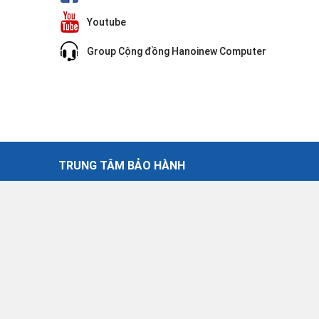
Youtube
Group Cộng đồng Hanoinew Computer
TRUNG TÂM BẢO HÀNH
 Nội
30 Võ Văn Dũng - Đống Đa - Hà Nội
034.961.8820
cskh.hanoinew@gmail.com
30 - 19.00
Giờ làm việc: Từ thứ 2 - thứ 7: 9.30 - 17.00