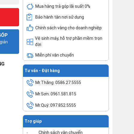
Mua hàng trả góp lãi suất 0%
Bảo hành tận nơi sử dụng
Chính sách vàng cho doanh nghiệp
GÓP
Vệ sinh máy, hỗ trợ phần mềm trọn
giản
đời
Miễn phí vận chuyển
NG
Tư vấn - Đặt hàng
Mr.Thăng: 0586.27.5555
Mr.Sơn: 0961.581.815
Mr.Quý: 097.852.5555
Trợ giúp
Chính sách vận chuyển