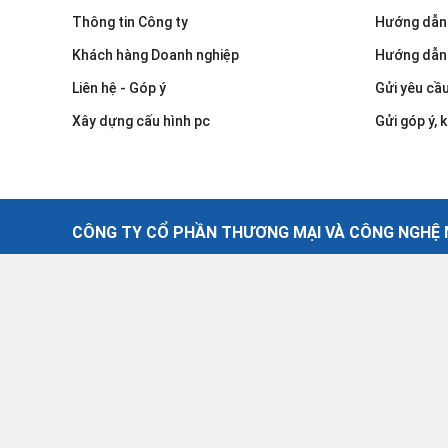
Thông tin Công ty
Hướng dẫn
Khách hàng Doanh nghiệp
Hướng dẫn
Liên hệ - Góp ý
Gửi yêu cầ
Xây dựng cấu hình pc
Gửi góp ý, k
CÔNG TY CỔ PHẦN THƯƠNG MẠI VÀ CÔNG NGHỆ M
©2021 - Công Ty Cổ Phần Thương Mại Và Công Nghệ Máy T
GPKD số: 0102758480 Do cục thuế Thành phố Hà Nội cấp n
Copyright © Hanoinew.vn. All rights reserved.