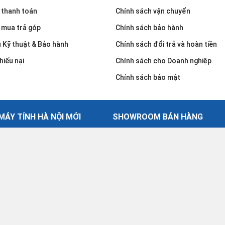
 thanh toán
Chính sách vận chuyển
 mua trả góp
Chính sách bảo hành
u Kỹ thuật & Bảo hành
Chính sách đổi trả và hoàn tiền
hiếu nại
Chính sách cho Doanh nghiệp
Chính sách bảo mật
ÁY TÍNH HÀ NỘI MỚI
SHOWROOM BÁN HÀNG
30 Võ Văn Dũng - Đống Đa - Hà
ính Hà Nội Mới
024.2239.8888
gày 28.05.2008
cskh.hanoinew@gmail.com
Giờ làm việc: Từ thứ 2 - thứ 7: 8.