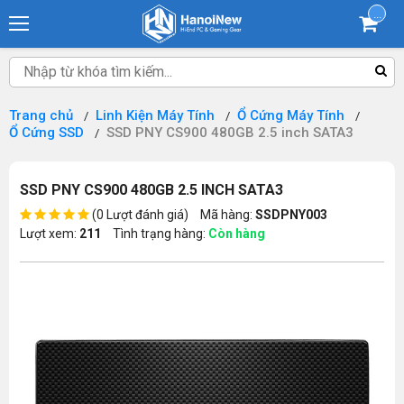
...
Trang chủ
Linh Kiện Máy Tính
Ổ Cứng Máy Tính
Ổ Cứng SSD
SSD PNY CS900 480GB 2.5 inch SATA3
SSD PNY CS900 480GB 2.5 INCH SATA3
(0 Lượt đánh giá)
Mã hàng:
SSDPNY003
Lượt xem:
211
Tình trạng hàng:
Còn hàng