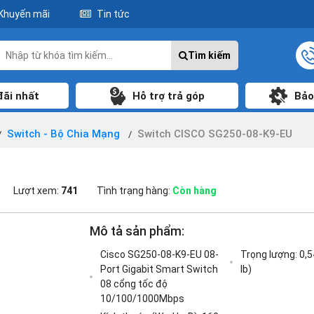
Khuyến mãi
Tin tức
Tìm kiếm
đãi nhất
Hỗ trợ trả góp
Bảo
Switch - Bộ Chia Mạng
Switch CISCO SG250-08-K9-EU
Lượt xem:
741
Tình trạng hàng:
Còn hàng
Mô tả sản phẩm:
Cisco SG250-08-K9-EU 08-
Trọng lượng: 0,5
Port Gigabit Smart Switch
lb)
08 cổng tốc độ
10/100/1000Mbps