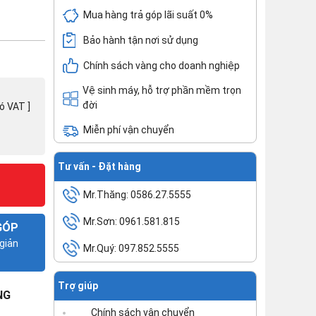
Mua hàng trả góp lãi suất 0%
Bảo hành tận nơi sử dụng
Chính sách vàng cho doanh nghiệp
Vệ sinh máy, hỗ trợ phần mềm trọn
đời
có VAT ]
Miễn phí vận chuyển
Tư vấn - Đặt hàng
Mr.Thăng: 0586.27.5555
Mr.Sơn: 0961.581.815
GÓP
giản
Mr.Quý: 097.852.5555
Trợ giúp
NG
Chính sách vận chuyển