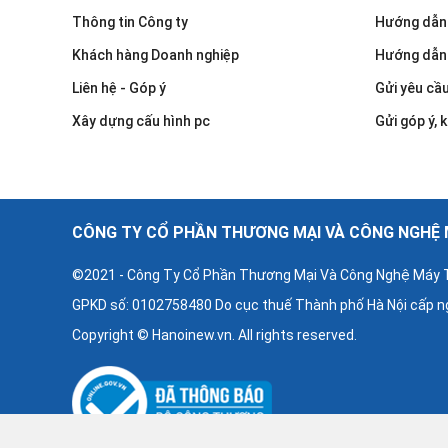
Thông tin Công ty
Hướng dẫn
Khách hàng Doanh nghiệp
Hướng dẫn
Liên hệ - Góp ý
Gửi yêu cầ
Xây dựng cấu hình pc
Gửi góp ý, k
CÔNG TY CỔ PHẦN THƯƠNG MẠI VÀ CÔNG NGHỆ M
©2021 - Công Ty Cổ Phần Thương Mại Và Công Nghệ Máy T
GPKD số: 0102758480 Do cục thuế Thành phố Hà Nội cấp n
Copyright © Hanoinew.vn. All rights reserved.