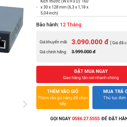
Kích thước (W x H x D): 160
x 30 x 128 mm (6,3 x 1,18 x
5,04 inch)
Bảo hành:
12 Tháng
3.090.000 đ
Giá khuyến mãi:
[ Giá đã 
3.999.000 đ
Giá chính hãng:
ĐẶT MUA NGAY
Giao hàng tận nơi nhanh chóng
THÊM VÀO GIỎ
MUA TRẢ 
Thêm vào giỏ hàng để chọn
Thủ tục đơn 
tiếp
GỌI NGAY
0586.27.5555
ĐỂ ĐẶT HÀ