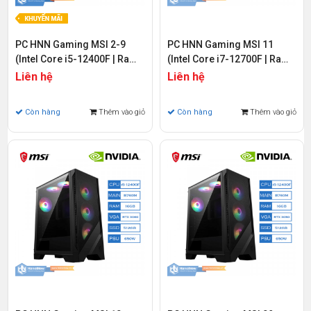
PC HNN Gaming MSI 2-9
PC HNN Gaming MSI 11
(Intel Core i5-12400F | Ram
(Intel Core i7-12700F | Ram
16GB | SSD 512GB | VGA RTX
16GB | SSD 512GB | VGA RTX
Liên hệ
Liên hệ
3050 6GB)
3060 12GB)
Còn hàng
Thêm vào giỏ
Còn hàng
Thêm vào giỏ