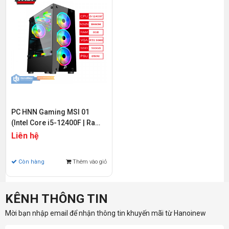
PC HNN Gaming MSI 01
(Intel Core i5-12400F | Ram
8GB | SSD 500GB PCIE Gen 4
Liên hệ
| VGA RTX 3060 | Wifi &
Bluetooth)
Còn hàng
Thêm vào giỏ
KÊNH THÔNG TIN
Mời bạn nhập email để nhận thông tin khuyến mãi từ Hanoinew