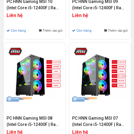
PC HNN Gaming MSI 10
PC HNN Gaming MSI 09
(Intel Core i5-12400F | Ram
(Intel Core i5-12400F | Ram
16GB | SSD 512GB | VGA RTX
16GB | SSD 512GB | VGA RTX
Liên hệ
Liên hệ
3060 12GB)
3050 6GB)
Còn hàng
Thêm vào giỏ
Còn hàng
Thêm vào giỏ
PC HNN Gaming MSI 08
PC HNN Gaming MSI 07
(Intel Core i5-12400F | Ram
(Intel Core i5-12400F | Ram
8GB | SSD 500GB PCIE Gen 4
16GB | SSD 500GB PCIE Gen
Liên hệ
Liên hệ