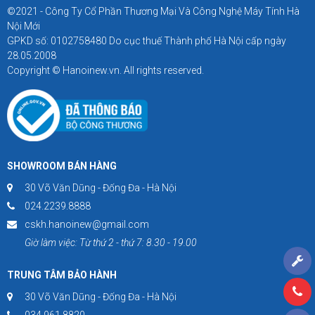
©2021 - Công Ty Cổ Phần Thương Mại Và Công Nghệ Máy Tính Hà
Nội Mới
GPKD số: 0102758480 Do cục thuế Thành phố Hà Nội cấp ngày
28.05.2008
Copyright © Hanoinew.vn. All rights reserved.
SHOWROOM BÁN HÀNG
30 Võ Văn Dũng - Đống Đa - Hà Nội
024.2239.8888
cskh.hanoinew@gmail.com
Giờ làm việc: Từ thứ 2 - thứ 7: 8.30 - 19.00
TRUNG TÂM BẢO HÀNH
30 Võ Văn Dũng - Đống Đa - Hà Nội