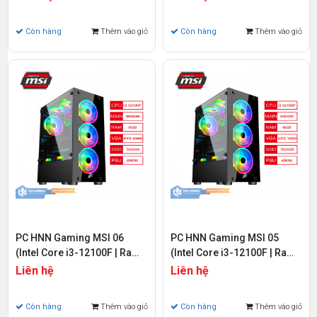
| VGA GTX 1650 | Wifi &
4 | VGA RTX 4060 | Wifi &
Bluetooth)
Bluetooth)
Còn hàng
Thêm vào giỏ
Còn hàng
Thêm vào giỏ
PC HNN Gaming MSI 06
PC HNN Gaming MSI 05
(Intel Core i3-12100F | Ram
(Intel Core i3-12100F | Ram
8GB | SSD 500GB PCIE Gen 4
8GB | SSD 500GB PCIE Gen 4
Liên hệ
Liên hệ
| VGA RTX 4060 | Wifi &
| VGA GTX 1650)
Bluetooth)
Còn hàng
Thêm vào giỏ
Còn hàng
Thêm vào giỏ