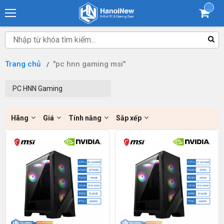
...
Trang chủ
"pc hnn gaming msi"
PC HNN Gaming
Hãng
Giá
Tính năng
Sắp xếp