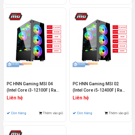
PC HNN Gaming MSI 04
PC HNN Gaming MSI 02
(Intel Core i3-12100F | Ram
(Intel Core i5-12400F | Ram
8GB | SSD 500GB PCIE Gen 4
16GB | SSD 500GB PCIE Gen
Liên hệ
Liên hệ
| VGA GTX 1650 | Wifi &
4 | VGA RTX 3060 | Wifi &
Bluetooth)
Bluetooth)
Còn hàng
Thêm vào giỏ
Còn hàng
Thêm vào giỏ