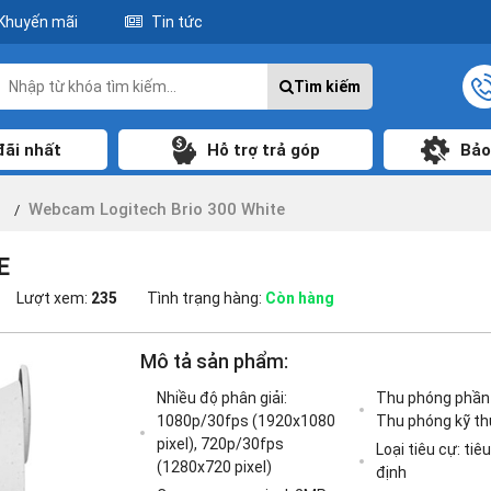
Khuyến mãi
Tin tức
Tìm kiếm
đãi nhất
Hỗ trợ trả góp
Bảo
m
Webcam Logitech Brio 300 White
E
Lượt xem:
235
Tình trạng hàng:
Còn hàng
Mô tả sản phẩm:
Nhiều độ phân giải:
Thu phóng phần
1080p/30fps (1920x1080
Thu phóng kỹ th
pixel), 720p/30fps
Loại tiêu cự: tiê
(1280x720 pixel)
định