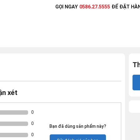
GỌI NGAY
0586.27.5555
ĐỂ ĐẶT HÀ
Th
ận xét
0
0
Bạn đã dùng sản phẩm này?
0