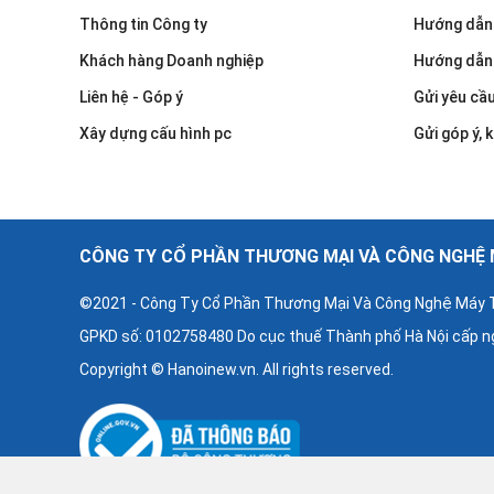
Thông tin Công ty
Hướng dẫn
Khách hàng Doanh nghiệp
Hướng dẫn
Liên hệ - Góp ý
Gửi yêu cầ
Xây dựng cấu hình pc
Gửi góp ý, k
CÔNG TY CỔ PHẦN THƯƠNG MẠI VÀ CÔNG NGHỆ M
©2021 - Công Ty Cổ Phần Thương Mại Và Công Nghệ Máy T
GPKD số: 0102758480 Do cục thuế Thành phố Hà Nội cấp n
Copyright © Hanoinew.vn. All rights reserved.