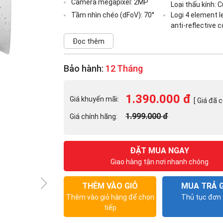
Camera megapixel: 2MP
Loại thấu kính:
Tầm nhìn chéo (dFoV): 70°
Logi 4 element l
anti-reflective 
Đọc thêm
Bảo hành:
12 Tháng
1.390.000 đ
Giá khuyến mãi:
[ Giá đã 
1.999.000 đ
Giá chính hãng:
ĐẶT MUA NGAY
Giao hàng tận nơi nhanh chóng
THÊM VÀO GIỎ
MUA TRẢ 
Thêm vào giỏ hàng để chọn
Thủ tục đơn 
tiếp