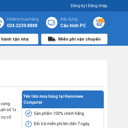
Đăng ký
|
Đăng nhập
Hotline mua hàng
Xây dựng
...
024.2239.8888
Cấu hình PC
 hành tận nhà
Miễn phí vận chuyển
Yên tâm mua hàng tại Hanoinew
Computer
 cứng:
uật số 1x
Sản phẩm 100% chính hãng
u cự cố
Đổi trả miễn phí lên đến 7 ngày