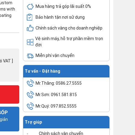
 Custom
Mua hàng trả góp lãi suất 0%
ens with
coating
Bảo hành tận nơi sử dụng
Chính sách vàng cho doanh nghiệp
Vệ sinh máy, hỗ trợ phần mềm trọn
đời
Miễn phí vận chuyển
có VAT ]
Tư vấn - Đặt hàng
Mr.Thăng: 0586.27.5555
Mr.Sơn: 0961.581.815
Mr.Quý: 097.852.5555
GÓP
giản
Trợ giúp
Chính sách vận chuyển