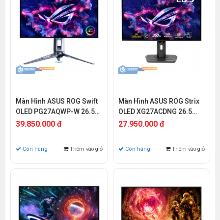
Màn Hình ASUS ROG Swift
Màn Hình ASUS ROG Strix
OLED PG27AQWP-W 26.5
OLED XG27ACDNG 26.5
inch QHD OLED 540Hz
inch QHD OLED 360Hz
39.850.000 đ
27.950.000 đ
0.03ms
0.03ms
Còn hàng
Thêm vào giỏ
Còn hàng
Thêm vào giỏ