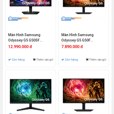
Màn Hình Samsung
Màn Hình Samsung
Odyssey G5 G50SF
Odyssey G5 G50F
LS27FG502SEXXV 27 inch
LS32FG502EEXXV 32 inch
12.990.000 đ
7.890.000 đ
QHD OLED 180Hz 0.03ms
QHD IPS 180Hz 1ms
Còn hàng
Thêm vào giỏ
Còn hàng
Thêm vào giỏ