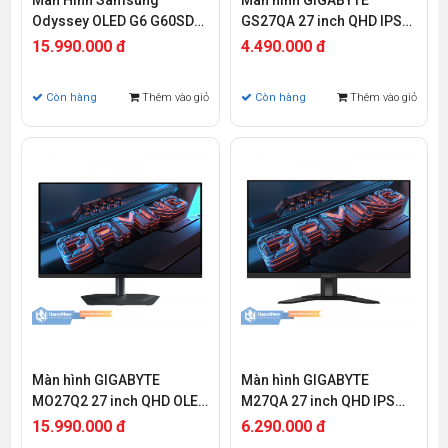
Màn Hình Samsung
Màn hình GIGABYTE
Odyssey OLED G6 G60SD
GS27QA 27 inch QHD IPS
LS27DG602SEXXV 27 inch
180Hz 1ms
15.990.000 đ
4.490.000 đ
QHD OLED 360Hz 0.03ms
Còn hàng
Thêm vào giỏ
Còn hàng
Thêm vào giỏ
Màn hình GIGABYTE
Màn hình GIGABYTE
MO27Q2 27 inch QHD OLED
M27QA 27 inch QHD IPS
240Hz 0.03ms
180Hz 1ms
15.990.000 đ
6.290.000 đ