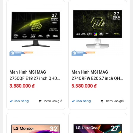
Màn Hình MSI MAG
Màn Hình MSI MAG
275CQF E18 27 inch QHD
274QRFW E20 27 inch QHD
IPS 180Hz 0.5ms
IPS 200Hz 0.5ms
3.880.000 đ
5.580.000 đ
Còn hàng
Thêm vào giỏ
Còn hàng
Thêm vào giỏ