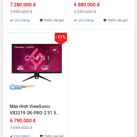
IPS 180Hz 1ms
IPS 75Hz 4ms
7.280.000 đ
4.880.000 đ
7.999.000 đ
5.599.000 đ
Còn hàng
Thêm vào giỏ
Còn hàng
Thêm vào giỏ
-11%
Màn Hình ViewSonic
VX3219-2K-PRO-2 31.5
inch QHD IPS 165Hz
6.790.000 đ
0.43ms
7.599.000 đ
Còn hàng
Thêm vào giỏ