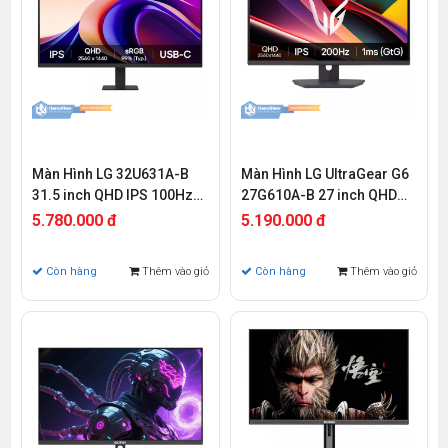
Màn Hình LG 32U631A-B
Màn Hình LG UltraGear G6
31.5 inch QHD IPS 100Hz
27G610A-B 27 inch QHD
5ms
IPS 200Hz 1ms
5.780.000 đ
5.190.000 đ
Còn hàng
Thêm vào giỏ
Còn hàng
Thêm vào giỏ