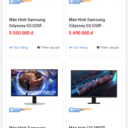
Màn Hình Samsung
Màn Hình Samsung
Odyssey G5 G53F
Odyssey G5 G50F
LS27FG530EEXXV 27 inch
LS27FG502EEXXV 27 inch
5.550.000 đ
5.490.000 đ
QHD IPS 200Hz 1ms
QHD IPS 180Hz 1ms
Còn hàng
Thêm vào giỏ
Còn hàng
Thêm vào giỏ