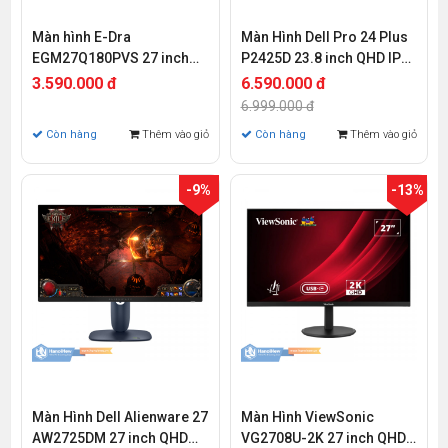
Màn hình E-Dra
Màn Hình Dell Pro 24 Plus
EGM27Q180PVS 27 inch
P2425D 23.8 inch QHD IPS
QHD IPS 180Hz 1ms
100Hz 5ms
3.590.000 đ
6.590.000 đ
6.999.000 đ
Còn hàng
Thêm vào giỏ
Còn hàng
Thêm vào giỏ
-9%
-13%
Màn Hình Dell Alienware 27
Màn Hình ViewSonic
AW2725DM 27 inch QHD
VG2708U-2K 27 inch QHD