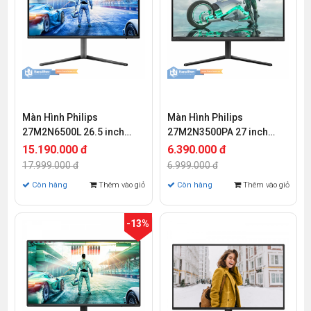
Màn Hình Philips
Màn Hình Philips
27M2N6500L 26.5 inch
27M2N3500PA 27 inch
QHD OLED 240Hz 0.03ms
QHD IPS 260Hz 1ms
15.190.000 đ
6.390.000 đ
17.999.000 đ
6.999.000 đ
Còn hàng
Thêm vào giỏ
Còn hàng
Thêm vào giỏ
-13%