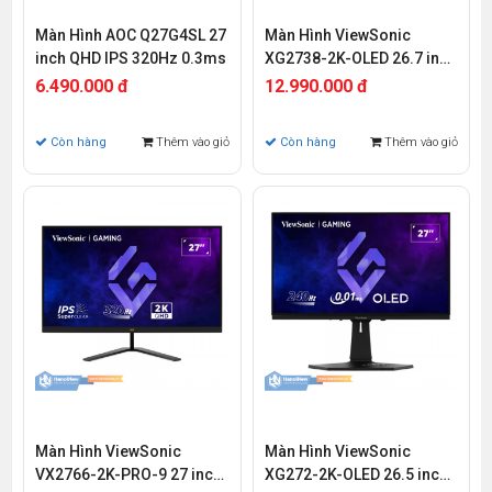
Màn Hình AOC Q27G4SL 27
Màn Hình ViewSonic
inch QHD IPS 320Hz 0.3ms
XG2738-2K-OLED 26.7 inch
QHD OLED 240Hz 0.03ms
6.490.000 đ
12.990.000 đ
Còn hàng
Thêm vào giỏ
Còn hàng
Thêm vào giỏ
Màn Hình ViewSonic
Màn Hình ViewSonic
VX2766-2K-PRO-9 27 inch
XG272-2K-OLED 26.5 inch