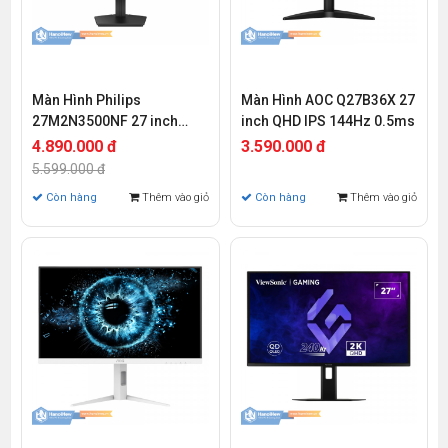
Màn Hình Philips
Màn Hình AOC Q27B36X 27
27M2N3500NF 27 inch
inch QHD IPS 144Hz 0.5ms
QHD IPS 144Hz 1ms
4.890.000 đ
3.590.000 đ
5.599.000 đ
Còn hàng
Thêm vào giỏ
Còn hàng
Thêm vào giỏ