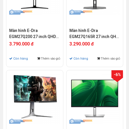
Màn hình E-Dra
Màn hình E-Dra
EGM27Q200 27 inch QHD
EGM27Q165R 27 inch QHD
IPS 200Hz 1ms
IPS 165Hz 1ms
3.790.000 đ
3.290.000 đ
Còn hàng
Thêm vào giỏ
Còn hàng
Thêm vào giỏ
-6%