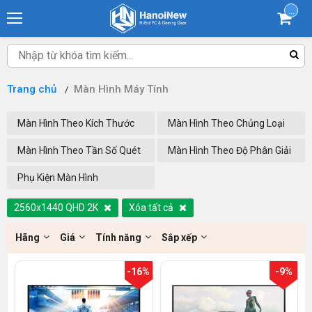
...
Trang chủ
Màn Hình Máy Tính
Màn Hình Theo Kích Thước
Màn Hình Theo Chủng Loại
Màn Hình Theo Tần Số Quét
Màn Hình Theo Độ Phân Giải
Phụ Kiện Màn Hình
2560x1440 QHD 2K
Xóa tất cả
Hãng
Giá
Tính năng
Sắp xếp
-16%
-9%