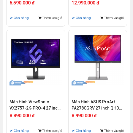
QHD IPS 320Hz 2ms
QHD OLED 240Hz 0.02ms
6.590.000 đ
12.990.000 đ
Còn hàng
Thêm vào giỏ
Còn hàng
Thêm vào giỏ
Màn Hình ViewSonic
Màn Hình ASUS ProArt
VX2757-2K-PRO-4 27 inch
PA278CGRV 27 inch QHD
QHD IPS 425Hz 1ms
IPS 144Hz 5ms
8.890.000 đ
8.990.000 đ
Còn hàng
Thêm vào giỏ
Còn hàng
Thêm vào giỏ