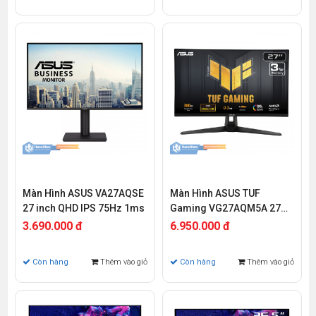
Màn Hình ASUS VA27AQSE
Màn Hình ASUS TUF
27 inch QHD IPS 75Hz 1ms
Gaming VG27AQM5A 27
inch QHD IPS 300Hz 1ms
3.690.000 đ
6.950.000 đ
Còn hàng
Thêm vào giỏ
Còn hàng
Thêm vào giỏ