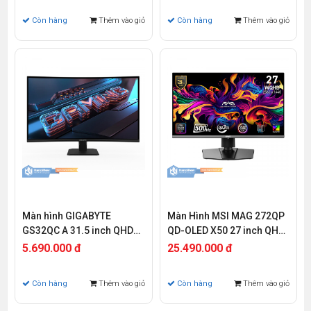
Còn hàng
Thêm vào giỏ
Còn hàng
Thêm vào giỏ
Màn hình GIGABYTE
Màn Hình MSI MAG 272QP
GS32QC A 31.5 inch QHD
QD-OLED X50 27 inch QHD
VA 165Hz 1ms Curved
OLED 500Hz 0.03ms
5.690.000 đ
25.490.000 đ
Còn hàng
Thêm vào giỏ
Còn hàng
Thêm vào giỏ